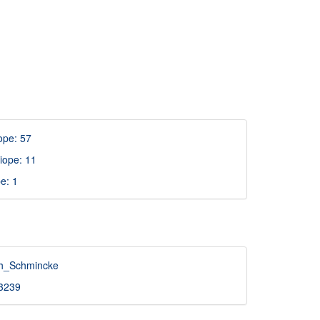
ope: 57
iope: 11
e: 1
oph_Schmincke
93239