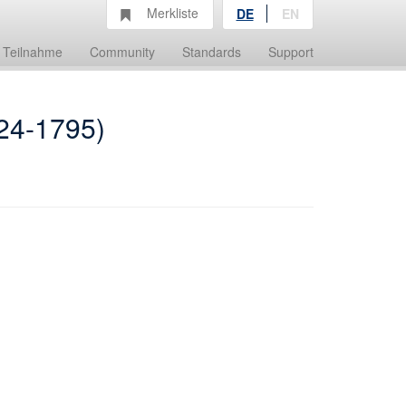
Merkliste
DE
EN
Teilnahme
Community
Standards
Support
724-1795)