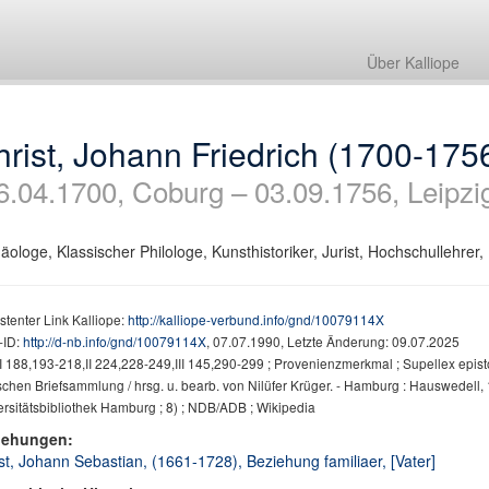
Über Kalliope
rist, Johann Friedrich (1700-175
6.04.1700, Coburg – 03.09.1756, Leipzi
äologe, Klassischer Philologe, Kunsthistoriker, Jurist, Hochschullehrer, P
stenter Link Kalliope:
http://kalliope-verbund.info/gnd/10079114X
ID:
http://d-nb.info/gnd/10079114X
, 07.07.1990, Letzte Änderung: 09.07.2025
 188,193-218,II 224,228-249,III 145,290-299 ; Provenienzmerkmal ; Supellex episto
chen Briefsammlung / hrsg. u. bearb. von Nilüfer Krüger. - Hamburg : Hauswedell, 
rsitätsbibliothek Hamburg ; 8) ; NDB/ADB ; Wikipedia
iehungen:
st, Johann Sebastian, (1661-1728), Beziehung familiaer, [Vater]