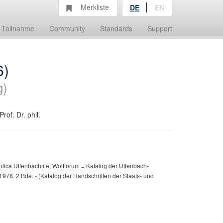
Merkliste
DE
EN
Teilnahme
Community
Standards
Support
6)
g)
rof. Dr. phil.
lica Uffenbachii et Wolfiorum = Katalog der Uffenbach-
1978. 2 Bde. - (Katalog der Handschriften der Staats- und