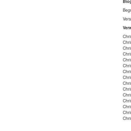
Bio
Begr
Vers
Ver
Chri
Chri
Chri
Chri
Chri
Chri
Chri
Chri
Chri
Chri
Chri
Chri
Chri
Chri
Chri