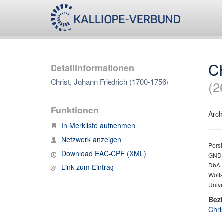
Ch
Detailinformationen
Christ, Johann Friedrich (1700-1756)
(2
Funktionen
Arch
In Merkliste aufnehmen
Netzwerk anzeigen
Persi
Download EAC-CPF (XML)
GND-
DbA I
Link zum Eintrag
Wolfs
Unive
Bez
Chri