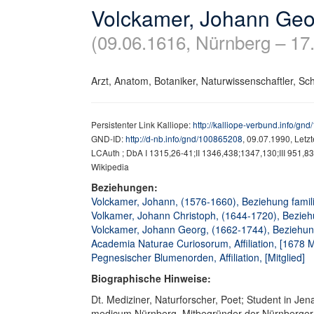
Volckamer, Johann Geo
(09.06.1616, Nürnberg – 17
Arzt, Anatom, Botaniker, Naturwissenschaftler, Schr
Persistenter Link Kalliope:
http://kalliope-verbund.info/gn
GND-ID:
http://d-nb.info/gnd/100865208
, 09.07.1990, Letz
LCAuth ; DbA I 1315,26-41;II 1346,438;1347,130;III 951,83-
Wikipedia
Beziehungen:
Volckamer, Johann, (1576-1660), Beziehung familia
Volkamer, Johann Christoph, (1644-1720), Beziehu
Volckamer, Johann Georg, (1662-1744), Beziehung
Academia Naturae Curiosorum, Affiliation, [1678 
Pegnesischer Blumenorden, Affiliation, [Mitglied]
Biographische Hinweise:
Dt. Mediziner, Naturforscher, Poet; Student in Je
medicum Nürnberg, Mitbegründer der Nürnberger S