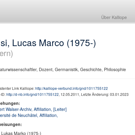
Über Kalliope
si, Lucas Marco (1975-)
ern)
raturwissenschaftler, Dozent, Germanistik, Geschichte, Philosophie
stenter Link Kalliope:
http://kalliope-verbund.info/gnd/1011755122
ID:
http://d-nb.info/gnd/1011755122
, 12.05.2011, Letzte Änderung: 03.01.2023
iehungen:
rt Walser-Archiv, Affiliation, [Leiter]
ersité de Neuchâtel, Affiliation,
weisungen:
, Lukas Marko (1975-)