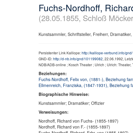
Fuchs-Nordhoff, Richar
(28.05.1855, Schloß Möcker
Kunstsammler, Schriftsteller, Freiherr, Dramatiker, O
Persistenter Link Kalliope:
http://kalliope-verbund.info/gn
GND-ID:
http://d-nb.info/gnd/101199082
, 22.06.1992, Letz
NDB/ADB-online ; Kosch Theater ; Ulrich ; Ulrich: Theate
Beziehungen:
Fuchs-Nordhoff, Felix von, (1881-), Beziehung fami
Ellmenreich, Franziska, (1847-1931), Beziehung fa
Biographische Hinweise:
Kunstsammler; Dramatiker; Offizier
Verweisungen:
Nordhoff, Richard von Fuchs- (1855-1897)
Nordhoff, Richard von F.- (1855-1897)
Fuchs-Nordhoff, Richard, Frhr. von (1855-1897)