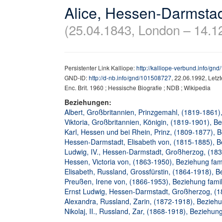
Alice, Hessen-Darmsta
(25.04.1843, London – 14.1
Persistenter Link Kalliope:
http://kalliope-verbund.info/gn
GND-ID:
http://d-nb.info/gnd/101508727
, 22.06.1992, Letz
Enc. Brit. 1960 ; Hessische Biografie ; NDB ; Wikipedia
Beziehungen:
Albert, Großbritannien, Prinzgemahl, (1819-1861), 
Viktoria, Großbritannien, Königin, (1819-1901), Be
Karl, Hessen und bei Rhein, Prinz, (1809-1877), B
Hessen-Darmstadt, Elisabeth von, (1815-1885), Be
Ludwig, IV., Hessen-Darmstadt, Großherzog, (183
Hessen, Victoria von, (1863-1950), Beziehung famil
Elisabeth, Russland, Grossfürstin, (1864-1918), Be
Preußen, Irene von, (1866-1953), Beziehung famili
Ernst Ludwig, Hessen-Darmstadt, Großherzog, (18
Alexandra, Russland, Zarin, (1872-1918), Beziehun
Nikolaj, II., Russland, Zar, (1868-1918), Beziehun