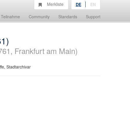
Merkliste
DE
EN
Teilnahme
Community
Standards
Support
61)
761, Frankfurt am Main)
fe, Stadtarchivar