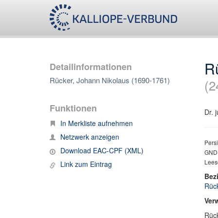
R
Detailinformationen
Rücker, Johann Nikolaus (1690-1761)
(2
Funktionen
Dr. 
In Merkliste aufnehmen
Netzwerk anzeigen
Persi
Download EAC-CPF (XML)
GND-
Leesc
Link zum Eintrag
Bez
Rück
Ver
Rück