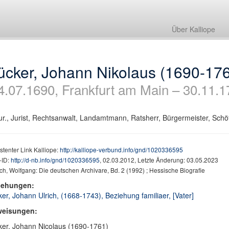
Über Kalliope
ücker, Johann Nikolaus (1690-17
4.07.1690, Frankfurt am Main – 30.11.1
jur., Jurist, Rechtsanwalt, Landamtmann, Ratsherr, Bürgermeister, Schöf
stenter Link Kalliope:
http://kalliope-verbund.info/gnd/1020336595
ID:
http://d-nb.info/gnd/1020336595
, 02.03.2012, Letzte Änderung: 03.05.2023
h, Wolfgang: Die deutschen Archivare, Bd. 2 (1992) ; Hessische Biografie
iehungen:
er, Johann Ulrich, (1668-1743), Beziehung familiaer, [Vater]
weisungen:
er, Johann Nicolaus (1690-1761)