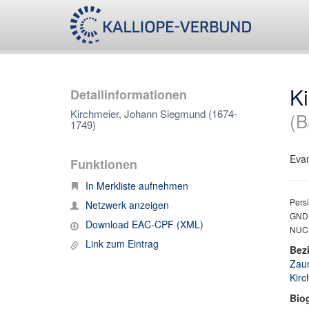
K
Detailinformationen
Kirchmeier, Johann Siegmund (1674-
(B
1749)
Evan
Funktionen
In Merkliste aufnehmen
Persi
Netzwerk anzeigen
GND-
Download EAC-CPF (XML)
NUC;
Link zum Eintrag
Bez
Zaun
Kirc
Bio