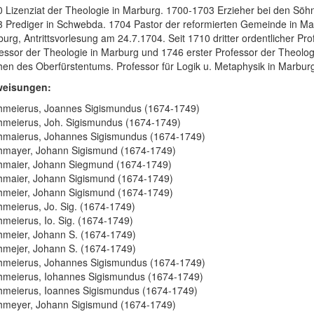
 Lizenziat der Theologie in Marburg. 1700-1703 Erzieher bei den Söh
 Prediger in Schwebda. 1704 Pastor der reformierten Gemeinde in Mar
urg, Antrittsvorlesung am 24.7.1704. Seit 1710 dritter ordentlicher Pr
essor der Theologie in Marburg und 1746 erster Professor der Theologi
hen des Oberfürstentums. Professor für Logik u. Metaphysik in Marburg
weisungen:
hmeierus, Joannes Sigismundus (1674-1749)
hmeierus, Joh. Sigismundus (1674-1749)
hmaierus, Johannes Sigismundus (1674-1749)
hmayer, Johann Sigismund (1674-1749)
hmaier, Johann Siegmund (1674-1749)
hmaier, Johann Sigismund (1674-1749)
hmeier, Johann Sigismund (1674-1749)
hmeierus, Jo. Sig. (1674-1749)
hmeierus, Io. Sig. (1674-1749)
hmeier, Johann S. (1674-1749)
hmejer, Johann S. (1674-1749)
hmeierus, Johannes Sigismundus (1674-1749)
hmeierus, Iohannes Sigismundus (1674-1749)
hmeierus, Ioannes Sigismundus (1674-1749)
hmeyer, Johann Sigismund (1674-1749)