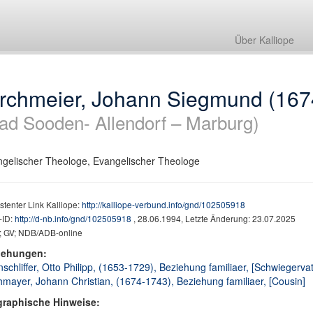
Über Kalliope
irchmeier, Johann Siegmund (167
ad Sooden- Allendorf – Marburg)
gelischer Theologe, Evangelischer Theologe
stenter Link Kalliope:
http://kalliope-verbund.info/gnd/102505918
ID:
http://d-nb.info/gnd/102505918
, 28.06.1994, Letzte Änderung: 23.07.2025
 GV; NDB/ADB-online
iehungen:
schliffer, Otto Philipp, (1653-1729), Beziehung familiaer, [Schwiegervat
hmayer, Johann Christian, (1674-1743), Beziehung familiaer, [Cousin]
graphische Hinweise: