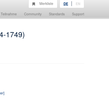
Merkliste
DE
EN
Teilnahme
Community
Standards
Support
4-1749)
er]