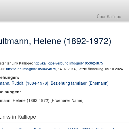
Über Kalliope
ultmann, Helene (1892-1972)
stenter Link Kalliope:
http://kalliope-verbund.info/gnd/1053624875
ID:
http://d-nb.info/gnd/1053624875
, 14.07.2014, Letzte Änderung: 05.10.2024
iehungen:
mann, Rudolf, (1884-1976), Beziehung familiaer, [Ehemann]
weisungen:
mann, Helene (1892-1972) [Frueherer Name]
inks in Kalliope