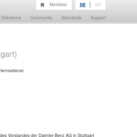
Merkliste
DE
EN
Teilnahme
Community
Standards
Support
gart)
Herresdienst
 des Vorstandes der Daimler-Benz AG in Stuttgart