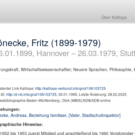
Über Kalliope
necke, Fritz (1899-1979)
6.01.1899, Hannover – 26.03.1979, Stutt
ungskraft, Wirtschaftswissenschaftler, Neuere Sprachen, Philosophie, 
stenter Link Kalliope:
http://kalliope-verbund.info/gnd/106103725
ID:
http://d-nb.info/gnd/106103725
, 30.01.1995, Letzte Änderung: 28.02.2025
esbibliographie Baden-Württemberg ; DbA (WBIS);NDB/ADB-online
iehungen:
cke, Andreas, Beziehung familiaer, [Vater, Stadtschulinspektor]
graphische Hinweise:
1952 bis 1953 zuerst Mitglied und anschließend bis 1960 Vorsitzender