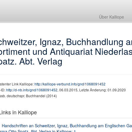
Über Kalliope
chweitzer, Ignaz, Buchhandlung 
rtiment und Antiquariat Niederla
atz. Abt. Verlag
stenter Link Kalliope:
http://kalliope-verbund.info/gnd/1068091452
ID:
http://d-nb.info/gnd/1068091452
, 06.03.2015, Letzte Änderung: 01.09.2020
ssb. deutschspr. Buchhandel (2014)
inks in Kalliope
Handschriften an Schweitzer, Ignaz, Buchhandlung am Englischen Gar
rma Otto Spatz. Abt. Verlag in Kalliope: 1