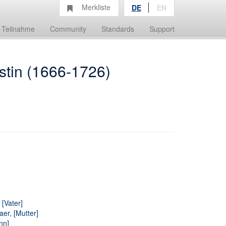
Merkliste
DE
EN
Teilnahme
Community
Standards
Support
stin (1666-1726)
 [Vater]
er, [Mutter]
nn]