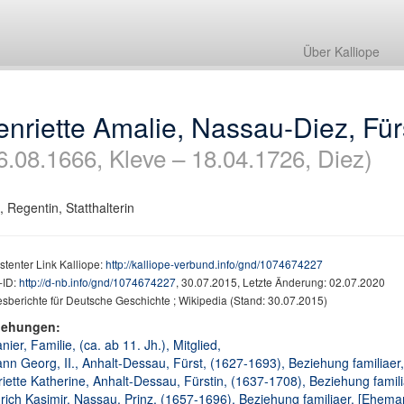
Über Kalliope
nriette Amalie, Nassau-Diez, Für
6.08.1666, Kleve – 18.04.1726, Diez)
, Regentin, Statthalterin
stenter Link Kalliope:
http://kalliope-verbund.info/gnd/1074674227
ID:
http://d-nb.info/gnd/1074674227
, 30.07.2015, Letzte Änderung: 02.07.2020
sberichte für Deutsche Geschichte ; Wikipedia (Stand: 30.07.2015)
iehungen:
nier, Familie, (ca. ab 11. Jh.), Mitglied,
nn Georg, II., Anhalt-Dessau, Fürst, (1627-1693), Beziehung familiaer,
iette Katherine, Anhalt-Dessau, Fürstin, (1637-1708), Beziehung familia
rich Kasimir, Nassau, Prinz, (1657-1696), Beziehung familiaer, [Ehema