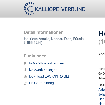
He
Detailinformationen
Henriette Amalie, Nassau-Diez, Fürstin
(1
(1666-1726)
Adel
Funktionen
In Merkliste aufnehmen
Persi
Netzwerk anzeigen
GND-
Download EAC-CPF (XML)
Jahre
Link zum Eintrag
Bez
Aska
Joha
Henr
Hein