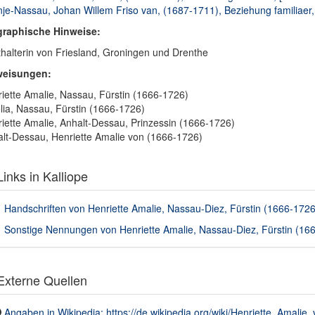
je-Nassau, Johan Willem Friso van, (1687-1711), Beziehung familiaer,
graphische Hinweise:
thalterin von Friesland, Groningen und Drenthe
weisungen:
iette Amalie, Nassau, Fürstin (1666-1726)
ia, Nassau, Fürstin (1666-1726)
iette Amalie, Anhalt-Dessau, Prinzessin (1666-1726)
lt-Dessau, Henriette Amalie von (1666-1726)
inks in Kalliope
Handschriften von Henriette Amalie, Nassau-Diez, Fürstin (1666-1726)
Sonstige Nennungen von Henriette Amalie, Nassau-Diez, Fürstin (1666
xterne Quellen
Angaben in Wikipedia: https://de.wikipedia.org/wiki/Henriette_Amalie