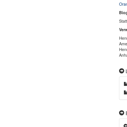
Oran
Bio
Stat
Ver
Henr
Amel
Henr
Anha
L
E