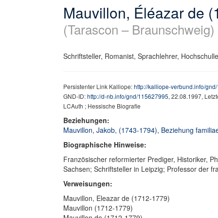
Mauvillon, Éléazar de 
(Tarascon – Braunschweig)
Schriftsteller, Romanist, Sprachlehrer, Hochschulle
Persistenter Link Kalliope:
http://kalliope-verbund.info/gn
GND-ID:
http://d-nb.info/gnd/115627995
, 22.08.1997, Letz
LCAuth ; Hessische Biografie
Beziehungen:
Mauvillon, Jakob, (1743-1794), Beziehung familiae
Biographische Hinweise:
Französischer reformierter Prediger, Historiker, P
Sachsen; Schriftsteller in Leipzig; Professor de
Verweisungen:
Mauvillon, Eleazar de (1712-1779)
Mauvillon (1712-1779)
Mauvillon de (1712-1779)