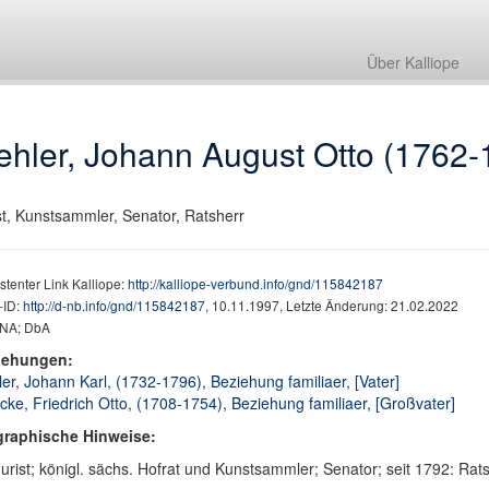
Über Kalliope
ehler, Johann August Otto (1762-
st, Kunstsammler, Senator, Ratsherr
stenter Link Kalliope:
http://kalliope-verbund.info/gnd/115842187
ID:
http://d-nb.info/gnd/115842187
, 10.11.1997, Letzte Änderung: 21.02.2022
NA; DbA
iehungen:
er, Johann Karl, (1732-1796), Beziehung familiaer, [Vater]
ke, Friedrich Otto, (1708-1754), Beziehung familiaer, [Großvater]
graphische Hinweise:
Jurist; königl. sächs. Hofrat und Kunstsammler; Senator; seit 1792: Rats