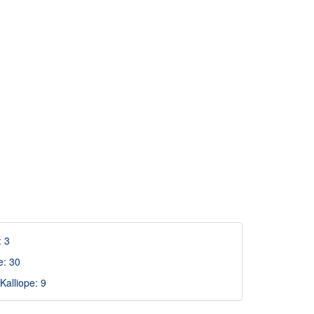
: 3
e: 30
alliope: 9