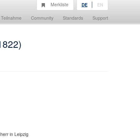
Merkliste
DE
EN
Teilnahme
Community
Standards
Support
1822)
herr in Leipzig