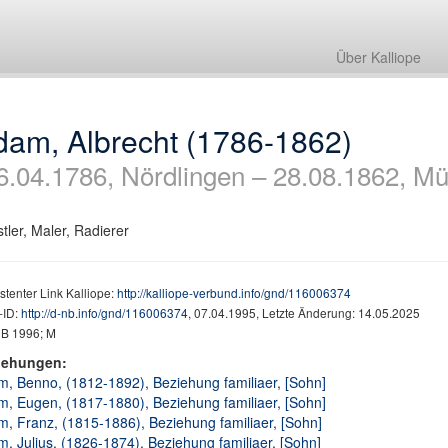
Über Kalliope
dam, Albrecht (1786-1862)
6.04.1786, Nördlingen – 28.08.1862, M
tler, Maler, Radierer
stenter Link Kalliope:
http://kalliope-verbund.info/gnd/116006374
ID:
http://d-nb.info/gnd/116006374
, 07.04.1995, Letzte Änderung: 14.05.2025
 B 1996; M
iehungen:
, Benno, (1812-1892), Beziehung familiaer, [Sohn]
, Eugen, (1817-1880), Beziehung familiaer, [Sohn]
, Franz, (1815-1886), Beziehung familiaer, [Sohn]
, Julius, (1826-1874), Beziehung familiaer, [Sohn]