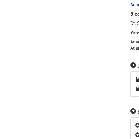
Adam
Bio
Dt. 
Ver
Adam
Adam
L
E