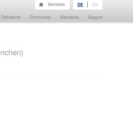
Merkliste
DE
EN
Teilnahme
Community
Standards
Support
ünchen)