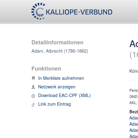
A
Detailinformationen
Adam, Albrecht (1786-1862)
(1
Funktionen
Küns
In Merkliste aufnehmen
Netzwerk anzeigen
Persi
Download EAC-CPF (XML)
GND-
AKL;
Link zum Eintrag
Bez
Adam
Adam
Adam
Adam