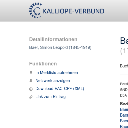
B
Detailinformationen
Baer, Simon Leopold (1845-1919)
(1
Funktionen
Buch
In Merkliste aufnehmen
Netzwerk anzeigen
Persi
Download EAC-CPF (XML)
GND-
DbA 
Link zum Eintrag
Bez
Baer
Baer
Baer
Baer