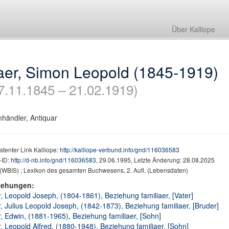
Über Kalliope
aer, Simon Leopold (1845-1919)
7.11.1845 – 21.02.1919)
händler, Antiquar
stenter Link Kalliope:
http://kalliope-verbund.info/gnd/116036583
ID:
http://d-nb.info/gnd/116036583
, 29.06.1995, Letzte Änderung: 28.08.2025
(WBIS) ; Lexikon des gesamten Buchwesens, 2. Aufl. (Lebensdaten)
iehungen:
, Leopold Joseph, (1804-1861), Beziehung familiaer, [Vater]
, Julius Leopold Joseph, (1842-1873), Beziehung familiaer, [Bruder]
, Edwin, (1881-1965), Beziehung familiaer, [Sohn]
, Leopold Alfred, (1880-1948), Beziehung familiaer, [Sohn]