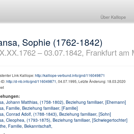
Über Kalliope
ansa, Sophie (1762-1842)
X.XX.1762 – 03.07.1842, Frankfurt am 
stenter Link Kalliope:
http://kalliope-verbund.info/gnd/116049871
ID:
http://d-nb.info/gnd/116049871
, 04.07.1995, Letzte Änderung: 18.03.2020
net
iehungen:
a, Johann Matthias, (1758-1802), Beziehung familiaer, [Ehemann]
a, Familie, Beziehung familiaer, [Familie]
a, Conrad Adolf, (1788-1843), Beziehung familiaer, [Sohn]
a, Cleophea, (1793-1875), Beziehung familiaer, [Schwiegertochter]
he, Familie, Bekanntschaft,