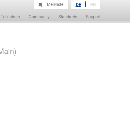
Merkliste
DE
EN
Teilnahme
Community
Standards
Support
Main)