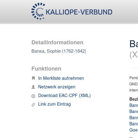
B
Detailinformationen
Bansa, Sophie (1762-1842)
(X
Funktionen
In Merkliste aufnehmen
Persi
GND-
Netzwerk anzeigen
Inter
Download EAC-CPF (XML)
Bez
Link zum Eintrag
Bans
Bans
Bans
Bans
Goet