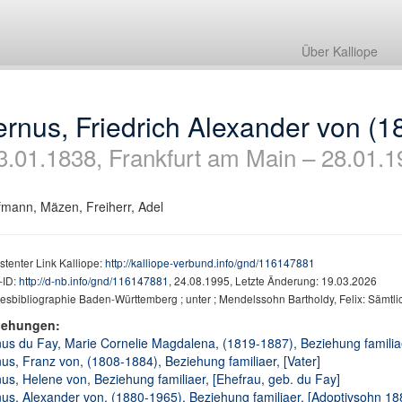
Über Kalliope
rnus, Friedrich Alexander von (
3.01.1838, Frankfurt am Main – 28.01.1
mann, Mäzen, Freiherr, Adel
stenter Link Kalliope:
http://kalliope-verbund.info/gnd/116147881
ID:
http://d-nb.info/gnd/116147881
, 24.08.1995, Letzte Änderung: 19.03.2026
sbibliographie Baden-Württemberg ; unter ; Mendelssohn Bartholdy, Felix: Sämtlich
iehungen:
us du Fay, Marie Cornelie Magdalena, (1819-1887), Beziehung familiae
us, Franz von, (1808-1884), Beziehung familiaer, [Vater]
us, Helene von, Beziehung familiaer, [Ehefrau, geb. du Fay]
us, Alexander von, (1880-1965), Beziehung familiaer, [Adoptivsohn 18