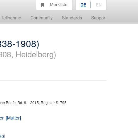
Merkliste
DE
EN
Teilnahme
Community
Standards
Support
1838-1908)
908, Heidelberg)
e Briefe, Bd. 9. - 2015, Register S. 795
r, [Mutter]
80]