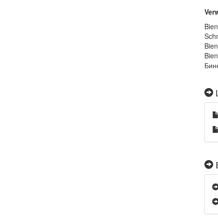
Ver
Bien
Schm
Bien
Bien
Бин
L
E