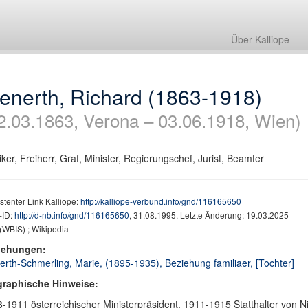
Über Kalliope
enerth, Richard (1863-1918)
2.03.1863, Verona – 03.06.1918, Wien)
tiker, Freiherr, Graf, Minister, Regierungschef, Jurist, Beamter
stenter Link Kalliope:
http://kalliope-verbund.info/gnd/116165650
ID:
http://d-nb.info/gnd/116165650
, 31.08.1995, Letzte Änderung: 19.03.2025
(WBIS) ; Wikipedia
iehungen:
erth-Schmerling, Marie, (1895-1935), Beziehung familiaer, [Tochter]
graphische Hinweise:
-1911 österreichischer Ministerpräsident, 1911-1915 Statthalter von N