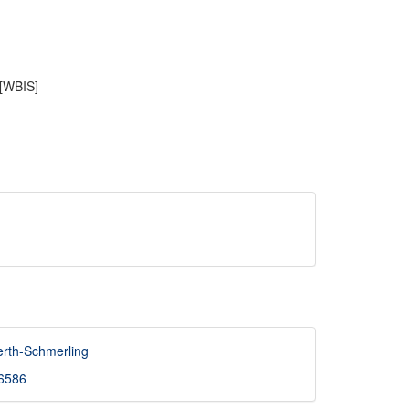
 [WBIS]
erth-Schmerling
46586