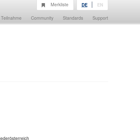
Merkliste
DE
EN
Teilnahme
Community
Standards
Support
iederösterreich