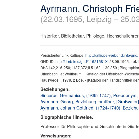
Ayrmann, Christoph Fri
(22.03.1695, Leipzig – 25.0
Historiker, Bibliothekar, Philologe, Hochschullehrer,
Persistenter Link Kalliope:
http://kalliope-verbund.info/g
GND-ID:
http://d-nb.info/gnd/11621581X
, 28.09.1995, Let
DbA I 42,216-250;1187,372;II 51,62;III 30,350 ; Biographis
Uffenbachii et Wolfiorum = Katalog der Uffenbach-Wolfschen
Hauswedell, 1978. 2 Bde. - (Katalog der Handschriften der 
Beziehungen:
Sincerus, Germanicus, (1695-1747), Pseudonym,
Ayrmann, Georg, Beziehung familiaer, [Großvater]
Ayrmann, Johann Gottfried, (1724-1740), Beziehun
Biographische Hinweise:
Professor für Philosophie und Geschichte in Gießen
Verweisungen: