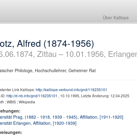
Über Kalliope
otz, Alfred (1874-1956)
6.06.1874, Zittau – 10.01.1956, Erlange
sischer Philologe, Hochschullehrer, Geheimer Rat
stenter Link Kalliope:
http://kalliope-verbund.info/gnd/116235101
ID:
http://d-nb.info/gnd/116235101
, 10.10.1995, Letzte Änderung: 12.04.2025
th ; WBIS ; Wikipedia
iehungen:
ersität Prag, (1882 - 1918, 1939 - 1945), Affiliation, [1911-1920]
ersität Erlangen, Affiliation, [1920-1939]
weisungen: