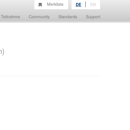
Merkliste
DE
EN
Teilnahme
Community
Standards
Support
n)