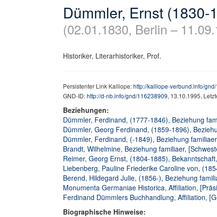
Dümmler, Ernst (1830-
(02.01.1830, Berlin – 11.09.
Historiker, Literarhistoriker, Prof.
Persistenter Link Kalliope:
http://kalliope-verbund.info/gn
GND-ID:
http://d-nb.info/gnd/116238909
, 13.10.1995, Letz
Beziehungen:
Dümmler, Ferdinand, (1777-1846), Beziehung famil
Dümmler, Georg Ferdinand, (1859-1896), Beziehun
Dümmler, Ferdinand, (-1849), Beziehung familiaer,
Brandt, Wilhelmine, Beziehung familiaer, [Schwest
Reimer, Georg Ernst, (1804-1885), Bekanntschaft
Liebenberg, Pauline Friederike Caroline von, (1854
Berend, Hildegard Julie, (1856-), Beziehung familia
Monumenta Germaniae Historica, Affiliation, [Präs
Ferdinand Dümmlers Buchhandlung, Affiliation, [Ge
Biographische Hinweise: