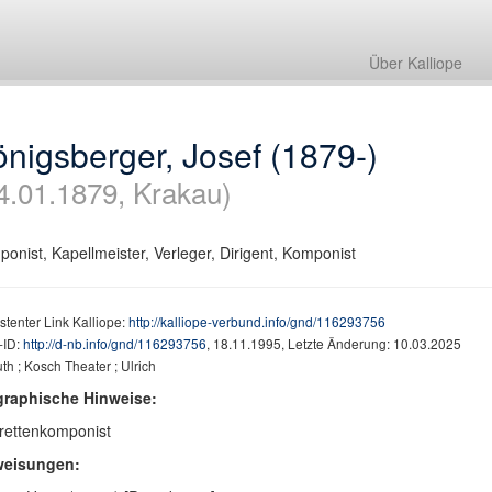
Über Kalliope
nigsberger, Josef (1879-)
4.01.1879, Krakau)
onist, Kapellmeister, Verleger, Dirigent, Komponist
stenter Link Kalliope:
http://kalliope-verbund.info/gnd/116293756
ID:
http://d-nb.info/gnd/116293756
, 18.11.1995, Letzte Änderung: 10.03.2025
h ; Kosch Theater ; Ulrich
graphische Hinweise:
rettenkomponist
weisungen: