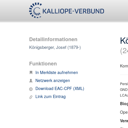
Kö
Detailinformationen
Königsberger, Josef (1879-)
(2
Funktionen
Komp
In Merkliste aufnehmen
Netzwerk anzeigen
Persi
Download EAC-CPF (XML)
GND-
LCAut
Link zum Eintrag
Bio
Ope
Ver