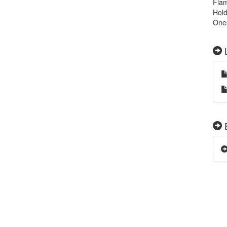
Fla
Hold
Ones
L
E