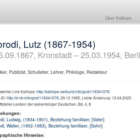
Über Kalliope
rodi, Lutz (1867-1954)
5.09.1867, Kronstadt – 25.03.1954, Berl
tiker, Publizist, Schulleiter, Lehrer, Philologe, Redakteur
stenter Link Kalliope:
http://kalliope-verbund.info/gnd/116341076
ID:
http://d-nb.info/gnd/116341076
, 29.12.1995, Letzte Änderung: 13.04.2025
ftsteller-Lexikon der siebenbürger Deutschen, Bd. 4, 8
iehungen:
di, Ludwig, (1834-1901), Beziehung familiaer, [Vater]
di, Walter, (1902-1983), Beziehung familiaer, [Sohn]
graphische Hinweise: