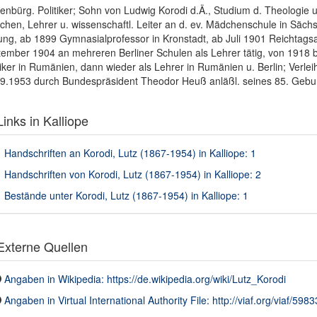
enbürg. Politiker; Sohn von Ludwig Korodi d.Ä., Studium d. Theologie u
hen, Lehrer u. wissenschaftl. Leiter an d. ev. Mädchenschule in Säc
ung, ab 1899 Gymnasialprofessor in Kronstadt, ab Juli 1901 Reichtags
ember 1904 an mehreren Berliner Schulen als Lehrer tätig, von 1918 b
tiker in Rumänien, dann wieder als Lehrer in Rumänien u. Berlin; Verl
9.1953 durch Bundespräsident Theodor Heuß anläßl. seines 85. Gebu
inks in Kalliope
Handschriften an Korodi, Lutz (1867-1954) in Kalliope: 1
Handschriften von Korodi, Lutz (1867-1954) in Kalliope: 2
Bestände unter Korodi, Lutz (1867-1954) in Kalliope: 1
xterne Quellen
Angaben in Wikipedia: https://de.wikipedia.org/wiki/Lutz_Korodi
Angaben in Virtual International Authority File: http://viaf.org/viaf/598