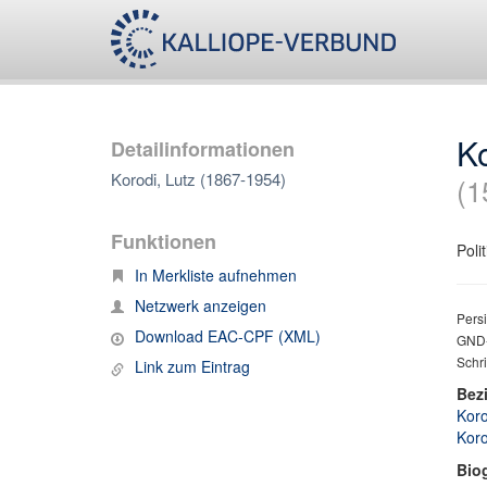
Ko
Detailinformationen
Korodi, Lutz (1867-1954)
(1
Funktionen
Poli
In Merkliste aufnehmen
Netzwerk anzeigen
Persi
Download EAC-CPF (XML)
GND-
Schri
Link zum Eintrag
Bez
Koro
Koro
Bio