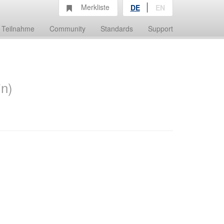
Merkliste
DE
EN
Teilnahme
Community
Standards
Support
in)