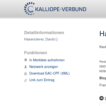
Ha
Detailinformationen
Hasenclever, David ()
Kau
Funktionen
In Merkliste aufnehmen
Persi
Netzwerk anzeigen
GND-
NDB/
Download EAC-CPF (XML)
Bio
Link zum Eintrag
Fran
L