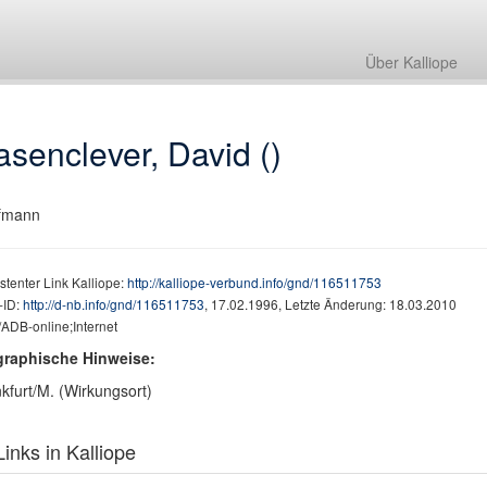
Über Kalliope
senclever, David ()
fmann
stenter Link Kalliope:
http://kalliope-verbund.info/gnd/116511753
ID:
http://d-nb.info/gnd/116511753
, 17.02.1996, Letzte Änderung: 18.03.2010
ADB-online;Internet
graphische Hinweise:
kfurt/M. (Wirkungsort)
inks in Kalliope