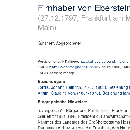
Firnhaber von Eberstei
(27.12.1797, Frankfurt am 
Main)
Gutsherr, Abgeordneter
Persistenter Link Kalliope:
http://kalliope-verbund.info/gn
GND-ID:
http://d-nb.info/gnd/116532807
, 22.02.1996, Letz
LAGIS Hessen; Vorlage
Beziehungen:
Jordis, Johann Heinrich, (1757-1803), Beziehung fa
Arnim, Claudine von, (1804-1876), Beziehung famil
Biographische Hinweise:
"evangelisch"; "Bürger und Partikulier in Frankfu
Gießen"; "1831-1848 Präsident d. Landwirtschaftl
Kammer des Landtags des Großherzogtums Hessen"
Darmstadt d.d. 14.4.1826 die Erlaubnis, den Na