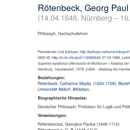
Rötenbeck, Georg Paul
(14.04.1648, Nürnberg – 18.
Philosoph, Hochschullehrer
Persistenter Link Kalliope:
http://kalliope-verbund.info/gn
GND-ID:
http://d-nb.info/gnd/116595949
, 07.03.1996, Letz
Supellex epistolica Uffenbachii et Wolfiorum = Katalog der 
Hamburg : Hauswedell, 1978. 2 Bde. - (Katalog der Handschr
Beziehungen:
Rötenbeck, Catharina Sibylla, (1653-1708), Bezieh
Universität Altdorf, Affiliation,
Biographische Hinweise:
Deutscher Philosoph; Professor für Logik und Politi
Verweisungen:
Rötenbeccius, Georgius Paulus (1648-1710)
Rötenbeccius, G. P. (1648-1710)