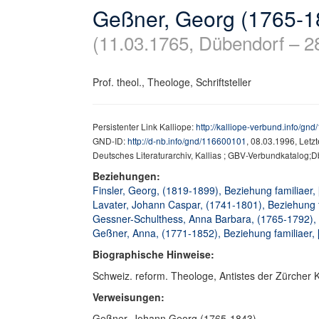
Geßner, Georg (1765-1
(11.03.1765, Dübendorf – 28
Prof. theol., Theologe, Schriftsteller
Persistenter Link Kalliope:
http://kalliope-verbund.info/gn
GND-ID:
http://d-nb.info/gnd/116600101
, 08.03.1996, Letz
Deutsches Literaturarchiv, Kallias ; GBV-Verbundkatalog
Beziehungen:
Finsler, Georg, (1819-1899), Beziehung familiaer, 
Lavater, Johann Caspar, (1741-1801), Beziehung f
Gessner-Schulthess, Anna Barbara, (1765-1792), B
Geßner, Anna, (1771-1852), Beziehung familiaer, 
Biographische Hinweise:
Schweiz. reform. Theologe, Antistes der Zürcher K
Verweisungen:
Geßner, Johann Georg (1765-1843)