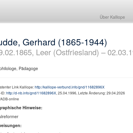
Über Kalliope
udde, Gerhard (1865-1944)
9.02.1865, Leer (Ostfriesland) – 02.03
hilologe, Pädagoge
stenter Link Kalliope:
http://kalliope-verbund.info/gnd/11682896X
ID:
http://d-nb.info/gnd/11682896X
, 25.04.1996, Letzte Änderung: 29.04.2026
ADB-online
graphische Hinweise:
lreformer
weisungen: