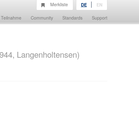
Merkliste
DE
EN
Teilnahme
Community
Standards
Support
.1944, Langenholtensen)