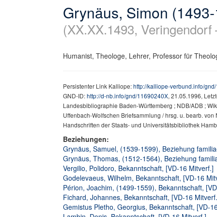
Grynäus, Simon (1493-
(XX.XX.1493, Veringendorf 
Humanist, Theologe, Lehrer, Professor für Theolo
Persistenter Link Kalliope:
http://kalliope-verbund.info/g
GND-ID:
http://d-nb.info/gnd/11690240X
, 21.05.1996, Let
Landesbibliographie Baden-Württemberg ; NDB/ADB ; Wikip
Uffenbach-Wolfschen Briefsammlung / hrsg. u. bearb. von Ni
Handschriften der Staats- und Universitätsbibliothek Hamb
Beziehungen:
Grynäus, Samuel, (1539-1599), Beziehung familia
Grynäus, Thomas, (1512-1564), Beziehung familiae
Vergilio, Polidoro, Bekanntschaft, [VD-16 Mitverf.]
Godelevaeus, Wilhelm, Bekanntschaft, [VD-16 Mitv
Périon, Joachim, (1499-1559), Bekanntschaft, [VD-
Fichard, Johannes, Bekanntschaft, [VD-16 Mitverf.
Gemistus Pletho, Georgius, Bekanntschaft, [VD-16 
Lambin, Denis, Bekanntschaft, [VD-16 Mitverf.]