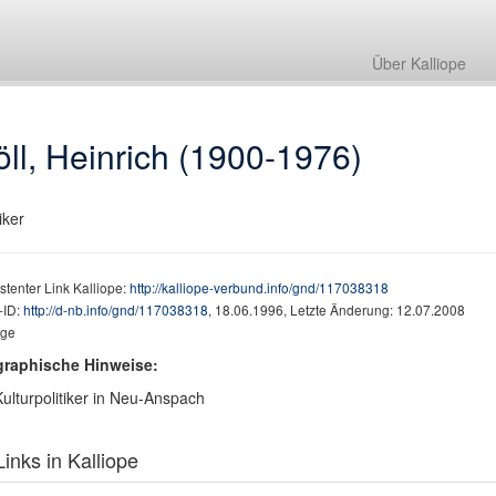
Über Kalliope
ll, Heinrich (1900-1976)
iker
stenter Link Kalliope:
http://kalliope-verbund.info/gnd/117038318
ID:
http://d-nb.info/gnd/117038318
, 18.06.1996, Letzte Änderung: 12.07.2008
age
graphische Hinweise:
Kulturpolitiker in Neu-Anspach
inks in Kalliope