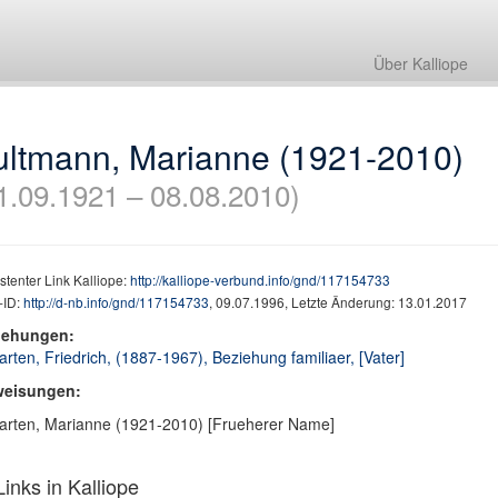
Über Kalliope
ultmann, Marianne (1921-2010)
1.09.1921 – 08.08.2010)
stenter Link Kalliope:
http://kalliope-verbund.info/gnd/117154733
ID:
http://d-nb.info/gnd/117154733
, 09.07.1996, Letzte Änderung: 13.01.2017
iehungen:
rten, Friedrich, (1887-1967), Beziehung familiaer, [Vater]
weisungen:
rten, Marianne (1921-2010) [Frueherer Name]
inks in Kalliope