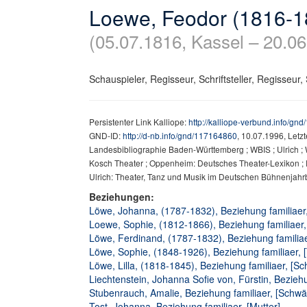
Loewe, Feodor (1816-1
(05.07.1816, Kassel – 20.06
Schauspieler, Regisseur, Schriftsteller, Regisseur, 
Persistenter Link Kalliope:
http://kalliope-verbund.info/gn
GND-ID:
http://d-nb.info/gnd/117164860
, 10.07.1996, Letz
Landesbibliographie Baden-Württemberg ; WBIS ; Ulrich ; Wi
Kosch Theater ; Oppenheim: Deutsches Theater-Lexikon ; P
Ulrich: Theater, Tanz und Musik im Deutschen Bühnenjah
Beziehungen:
Löwe, Johanna, (1787-1832), Beziehung familiaer,
Loewe, Sophie, (1812-1866), Beziehung familiaer,
Löwe, Ferdinand, (1787-1832), Beziehung familiaer
Löwe, Sophie, (1848-1926), Beziehung familiaer, [
Löwe, Lilla, (1818-1845), Beziehung familiaer, [Sc
Liechtenstein, Johanna Sofie von, Fürstin, Beziehu
Stubenrauch, Amalie, Beziehung familiaer, [Schwä
Tost, Johanna, Beziehung familiaer, [Mutter]