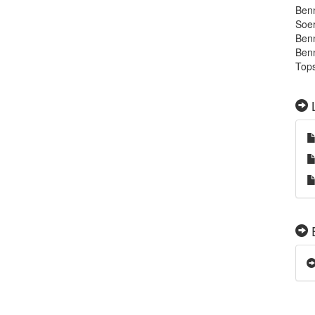
Benn
Soer
Benn
Benn
Tops
L
E