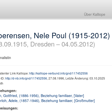
Über Kalliope
oerensen, Nele Poul (1915-2012)
8.09.1915, Dresden – 04.05.2012)
nalistin
stenter Link Kalliope:
http://kalliope-verbund.info/gnd/117452556
ID:
http://d-nb.info/gnd/117452556
, 27.08.1996, Letzte Änderung: 03.10.2025
th
iehungen:
, Gottfried, (1886-1956), Beziehung familiaer, [Vater]
rloh, Adele, (1857-1946), Beziehung familiaer, [Großmutter]
weisungen: