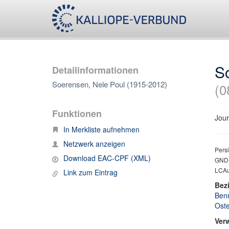
S
Detailinformationen
Soerensen, Nele Poul (1915-2012)
(0
Funktionen
Jour
In Merkliste aufnehmen
Netzwerk anzeigen
Persi
Download EAC-CPF (XML)
GND-
LCAu
Link zum Eintrag
Bez
Benn
Oste
Ver