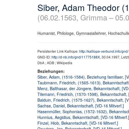
Siber, Adam Theodor (
(06.02.1563, Grimma – 05.0
Humanist, Philologe, Gymnasiallehrer, Hochschull
Persistenter Link Kalliope:
http://kalliope-verbund.info/g
GND-ID:
http://d-nb.info/gnd/11775188X
, 30.04.1997, Let
DbA ; ADB ; Wikipedia
Beziehungen:
Siber, Adam, (1516-1584), Beziehung familiaer, [V
Taubmann, Friedrich, (1565-1613), Bekanntschaft,
Menz, Balthasar, der Jüngere, Bekanntschaft, [VD-
Tilemann, Friedrich, (1570-1598), Bekanntschaft, 
Balduin, Friedrich, (1575-1627), Bekanntschaft, [V
Sachse, Daniel, Bekanntschaft, [VD-16 Mitverf.]
Hasenmüller, Sophonias, (1572-1632), Bekanntscha
Hunnius, Aegidius, Bekanntschaft, [VD-16 Mitverf.
Finzel, Hiob, Bekanntschaft, [VD-16 Mitverf.]
Gruutere, Jan, Bekanntschaft, [VD-16 Mitverf.]