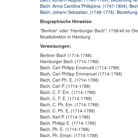
Bach, Anna Carolina Philippina, (1747-1804), Bezi
Bach, Johann Sebastian, (1748-1778), Beziehung f
Biographische Hinweise:
"Berliner" oder "Hamburger Bach"; 1738/40 im Dien
Musikdirektor in Hamburg
Verweisungen:
Berliner Bach (1714-1788)
Hamburger Bach (1714-1788)
Bach, Carl Philipp Emanuell (1714-1788)
Bach, Carl Philipp Emmanuel (1714-1788)
Bach, Carl Ph. E. (1714-1788)
Bach, Carl P. (1714-1788)
Bach, C. F. Em. (1714-1788)
Bach, C. F. E. (1714-1788)
Bach, C. Ph. Em. (1714-1788)
Bach, C. Ph. E. (1714-1788)
Bach, Karl P. (1714-1788)
Bach, Philipp E. (1714-1788)
Bach, Ph. E. (1714-1788)
Bach, Ph. Eman. (1714-1788)