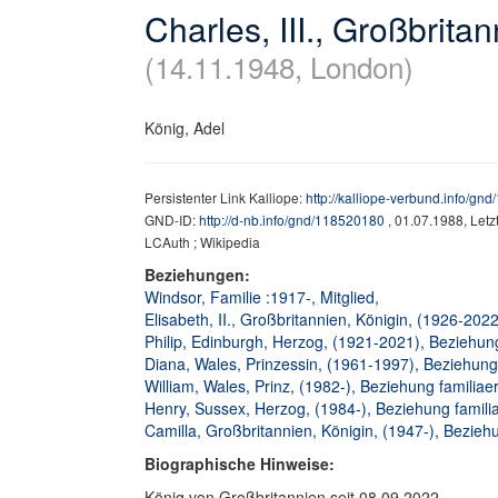
Charles, III., Großbrita
(14.11.1948, London)
König, Adel
Persistenter Link Kalliope:
http://kalliope-verbund.info/gn
GND-ID:
http://d-nb.info/gnd/118520180
, 01.07.1988, Let
LCAuth ; Wikipedia
Beziehungen:
Windsor, Familie :1917-, Mitglied,
Elisabeth, II., Großbritannien, Königin, (1926-2022
Philip, Edinburgh, Herzog, (1921-2021), Beziehung 
Diana, Wales, Prinzessin, (1961-1997), Beziehung f
William, Wales, Prinz, (1982-), Beziehung familiaer
Henry, Sussex, Herzog, (1984-), Beziehung familia
Camilla, Großbritannien, Königin, (1947-), Beziehu
Biographische Hinweise:
König von Großbritannien seit 08.09.2022