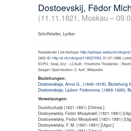
Dostoevskij, Fëdor Mich
(11.11.1821, Moskau – 09.0
Schriftsteller, Lyriker
Persistenter Link Kalliope:
http://kalliope-verbund.info/gn
GND-ID:
http://d-nb.info/gnd/118527053
, 01.07.1988, Letz
ECPO ; Sowj. Enz. ; LCAuth ; Friedrichs Theaterlex. ; Risch
Seeger: Opernlexikon. 2. Aufl ; Wikipedia
Beziehungen:
Dostoevskaja, Anna G., (1846-1918), Beziehung fa
Dostoevskaja, Ljubovʹ Fedorovna, (1869-1926), Be
Verweisungen:
Duosituofusiji (1821-1881) [Chines.]
Dostoyewskiy, Fedor Mixaylowič (1821-1881) [Uigu
Dostoyewiskiy, Fedor Mixaylowič (1821-1881) [Uig
Dostoyewiskiy, F. M. (1821-1881) [Uigur.]
Dostoyewskiy (1821-1881) [Uigur.]