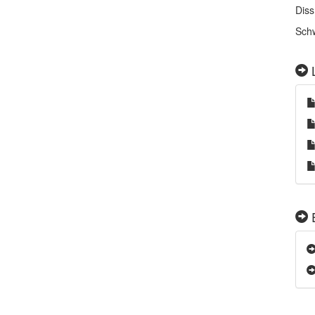
Diss
Schw
L
E