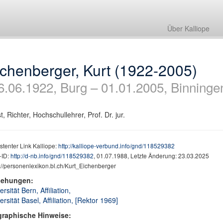
Über Kalliope
chenberger, Kurt (1922-2005)
6.06.1922, Burg – 01.01.2005, Binninge
st, Richter, Hochschullehrer, Prof. Dr. jur.
stenter Link Kalliope:
http://kalliope-verbund.info/gnd/118529382
ID:
http://d-nb.info/gnd/118529382
, 01.07.1988, Letzte Änderung: 23.03.2025
://personenlexikon.bl.ch/Kurt_Eichenberger
iehungen:
ersität Bern, Affiliation,
ersität Basel, Affiliation, [Rektor 1969]
graphische Hinweise: