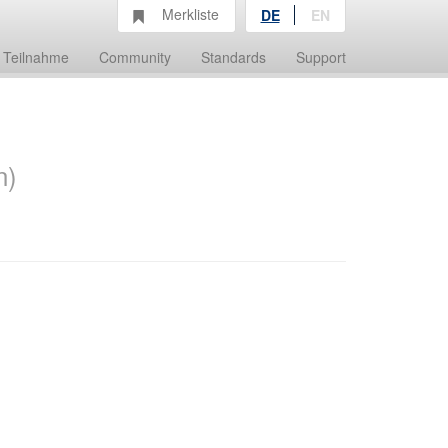
Merkliste
DE
EN
Teilnahme
Community
Standards
Support
n)