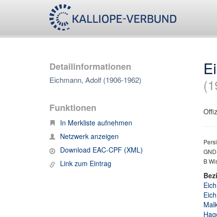
E
Detailinformationen
Eichmann, Adolf (1906-1962)
(1
Funktionen
Offi
In Merkliste aufnehmen
Netzwerk anzeigen
Persi
Download EAC-CPF (XML)
GND-
B Wis
Link zum Eintrag
Bez
Eich
Eich
Malk
Hage