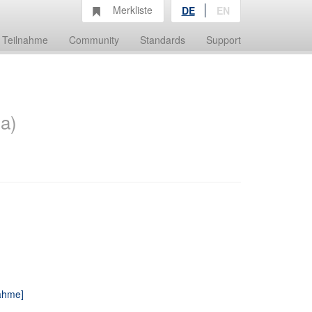
Merkliste
DE
EN
Teilnahme
Community
Standards
Support
a)
nahme]