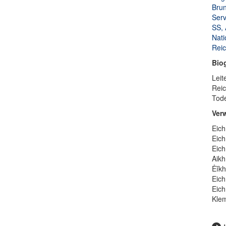
Brun
Serv
SS, 
Nati
Reic
Bio
Leit
Reic
Tode
Ver
Eich
Eich
Eich
Aikh
Ėĭkh
Eich
Eich
Klem