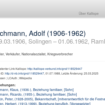
Über Kalliope
ichmann, Adolf (1906-1962)
9.03.1906, Solingen – 01.06.1962, Raml
zier, Verkäufer, Nationalsozialist, Kriegsverbrecher
stenter Link Kalliope:
http://kalliope-verbund.info/gnd/118529447
ID:
http://d-nb.info/gnd/118529447
, 01.07.1988, Letzte Änderung: 25.03.2025
sen ; LCAuth ; Wikipedia
iehungen:
mann, Klaus, (1936-), Beziehung familiaer, [Sohn]
mann, Ricardo, (1955-), Beziehung familiaer, [Sohn]
in, Peter, (1928-2005), Bekanntschaft, [mitverantwortlich für die Fest
n, Herbert, (1913-1999), Beziehung beruflich, [Vorgesetzter]