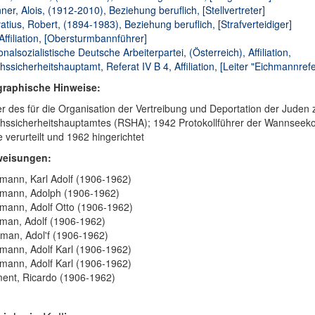
ner, Alois, (1912-2010), Beziehung beruflich, [Stellvertreter]
atius, Robert, (1894-1983), Beziehung beruflich, [Strafverteidiger]
Affiliation, [Obersturmbannführer]
onalsozialistische Deutsche Arbeiterpartei, (Österreich), Affiliation,
hssicherheitshauptamt, Referat IV B 4, Affiliation, [Leiter "Eichmannrefe
graphische Hinweise:
er des für die Organisation der Vertreibung und Deportation der Jude
hssicherheitshauptamtes (RSHA); 1942 Protokollführer der Wannseekonf
 verurteilt und 1962 hingerichtet
weisungen:
mann, Karl Adolf (1906-1962)
mann, Adolph (1906-1962)
mann, Adolf Otto (1906-1962)
man, Adolf (1906-1962)
man, Adol'f (1906-1962)
mann, Adolf Karl (1906-1962)
mann, Adolf Karl (1906-1962)
ent, Ricardo (1906-1962)