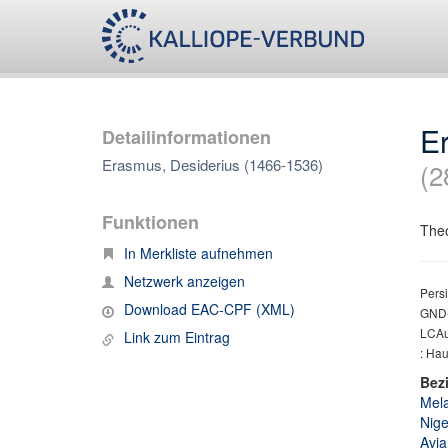
E
Detailinformationen
Erasmus, Desiderius (1466-1536)
(2
Funktionen
Theo
In Merkliste aufnehmen
Netzwerk anzeigen
Persi
Download EAC-CPF (XML)
GND-
LCAut
Link zum Eintrag
: Hau
Bez
Mela
Nige
Avia