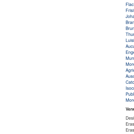
Flac
Fris
Joha
Bran
Brun
Thur
Luis
Aucu
Enge
Murr
More
Agri
Auso
Cato
Isoc
Publ
More
Ver
Desi
Era
Eras