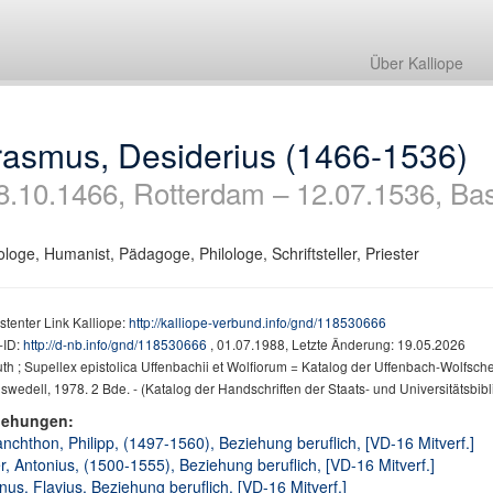
Über Kalliope
rasmus, Desiderius (1466-1536)
8.10.1466, Rotterdam – 12.07.1536, Bas
loge, Humanist, Pädagoge, Philologe, Schriftsteller, Priester
stenter Link Kalliope:
http://kalliope-verbund.info/gnd/118530666
ID:
http://d-nb.info/gnd/118530666
, 01.07.1988, Letzte Änderung: 19.05.2026
h ; Supellex epistolica Uffenbachii et Wolfiorum = Katalog der Uffenbach-Wolfschen
swedell, 1978. 2 Bde. - (Katalog der Handschriften der Staats- und Universitätsbi
iehungen:
nchthon, Philipp, (1497-1560), Beziehung beruflich, [VD-16 Mitverf.]
r, Antonius, (1500-1555), Beziehung beruflich, [VD-16 Mitverf.]
nus. Flavius, Beziehung beruflich, [VD-16 Mitverf.]