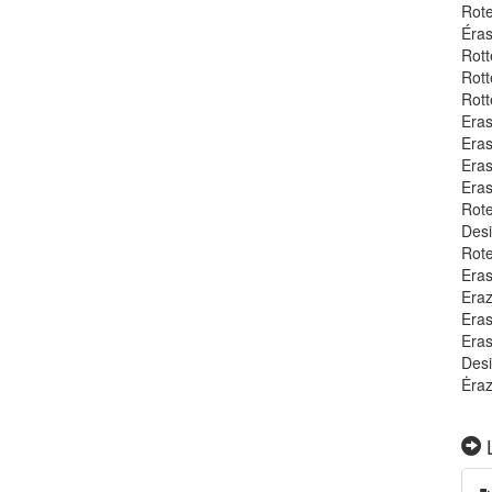
Rot
Éras
Rott
Rot
Rott
Eras
Eras
Eras
Eras
Rot
Desi
Rote
Eras
Eraz
Era
Eras
Desi
Ėraz
L