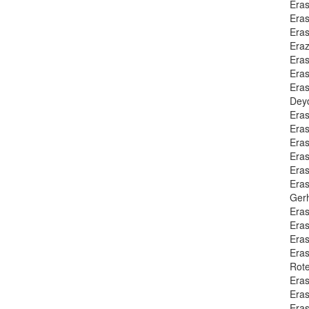
Eras
Eras
Eras
Eraz
Era
Era
Era
Dey
Eras
Eras
Eras
Era
Eras
Eras
Gerh
Eras
Era
Eras
Era
Rot
Eras
Era
Era