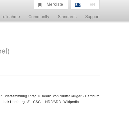
Merkliste
DE
EN
Teilnahme
Community
Standards
Support
el)
 Briefsammlung / hrsg. u. bearb. von Nilüfer Krüger. - Hamburg
bliothek Hamburg ; 8) ; CSGL ; NDB/ADB ; Wikipedia