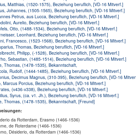
ius, Matthias, (1520-1575), Beziehung beruflich, [VD-16 Mitverf.]
ius, Johannes, (1505-1565), Beziehung beruflich, [VD-16 Mitverf.]
nnes Petrus, aus Lucca, Beziehung beruflich, [VD-16 Mitverf.]
dolini, Aurelio, Beziehung beruflich, [VD-16 Mitverf.]
fels, Otto, (1488-1534), Beziehung beruflich, [VD-16 Mitverf.]
neisser, Leonhard, Beziehung beruflich, [VD-16 Mitverf.]
ini, Francesco, (1523-1568), Beziehung beruflich, [VD-16 Mitverf.]
parius, Thomas, Beziehung beruflich, [VD-16 Mitverf.]
lbrecht, Philipp, (-1528), Beziehung beruflich, [VD-16 Mitverf.]
ho, Sebastian, (1485-1514), Beziehung beruflich, [VD-16 Mitverf.]
, Thomas, (1478-1535), Bekanntschaft,
cola, Rudolf, (1444-1485), Beziehung beruflich, [VD-16 Mitverf.]
nius, Decimus Magnus, (310-395), Beziehung beruflich, [VD-16 Mitverf
, Marcus Porcius, Beziehung beruflich, [VD-16 Mitverf.]
rates, (v436-v338), Beziehung beruflich, [VD-16 Mitverf.]
ilius, Syrus, (ca. v1. Jh.), Beziehung beruflich, [VD-16 Mitverf.]
, Thomas, (1478-1535), Bekanntschaft, [Freund]
weisungen:
derio da Rotterdam, Erasmo (1466-1536)
sme, de Roterdame (1466-1536)
mo, Désiderio, da Rotterdam (1466-1536)