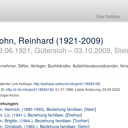
Über Kalliope
ohn, Reinhard (1921-2009)
9.06.1921, Gütersloh – 03.10.2009, Ste
rnehmer, Stifter, Verleger, Buchhändler, Aufsichtsratsvorsitzender, Vor
stenter Link Kalliope:
http://kalliope-verbund.info/gnd/118583182
ID:
http://d-nb.info/gnd/118583182
, 01.07.1988, Letzte Änderung: 23.05.2022
inger-Archiv
iehungen:
, Heinrich, (1885-1955), Beziehung familiaer, [Vater]
, Liz, (1941-), Beziehung familiaer, [Ehefrau]
, Brigitte, (1964-), Beziehung familiaer, [Tochter]
, Christoph, (1965-), Beziehung familiaer, [Sohn]