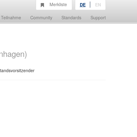
Merkliste
DE
EN
Teilnahme
Community
Standards
Support
inhagen)
standsvorsitzender