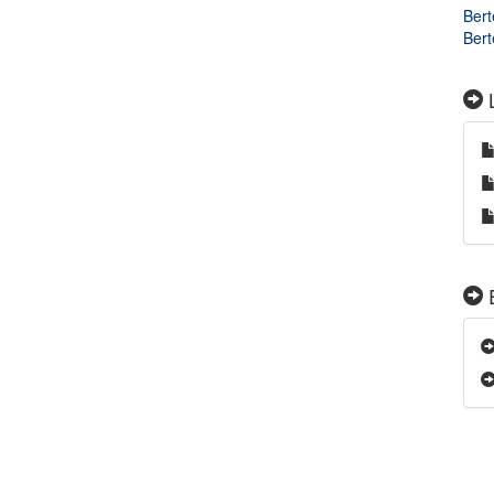
Bert
Bert
L
E