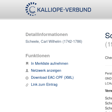
S
Detailinformationen
Scheele, Carl Wilhelm (1742-1786)
(1
Funktionen
Chem
In Merkliste aufnehmen
Netzwerk anzeigen
Persi
Download EAC-CPF (XML)
GND-
LCAut
Link zum Eintrag
Ver
Sche
Sche
Sche