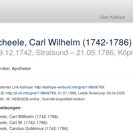
Über Kalliope
cheele, Carl Wilhelm (1742-1786)
9.12.1742, Stralsund – 21.05.1786, Köp
iker, Apotheker
stenter Link Kalliope:
http://kalliope-verbund.info/gnd/11860676X
ID:
http://d-nb.info/gnd/11860676X
, 01.07.1988, Letzte Änderung: 05.04.2025
h ; M ; NDB/ADB-online ; Svenskt biografiskt lexikon
weisungen:
ele, Carl Willhelm (1742-1786)
ele, Carl W. (1742-1786)
ele, Carolus Guilelmus (1742-1786)