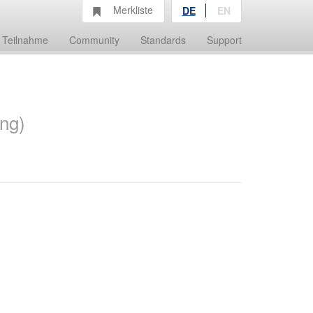
Merkliste
DE
EN
Teilnahme
Community
Standards
Support
ing)