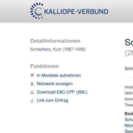
Sc
Detailinformationen
Schwitters, Kurt (1887-1948)
(2
Funktionen
Schr
In Merkliste aufnehmen
Netzwerk anzeigen
Persi
Download EAC-CPF (XML)
GND-
Homep
Link zum Eintrag
Theat
Bez
Schw
Nitz
Stei