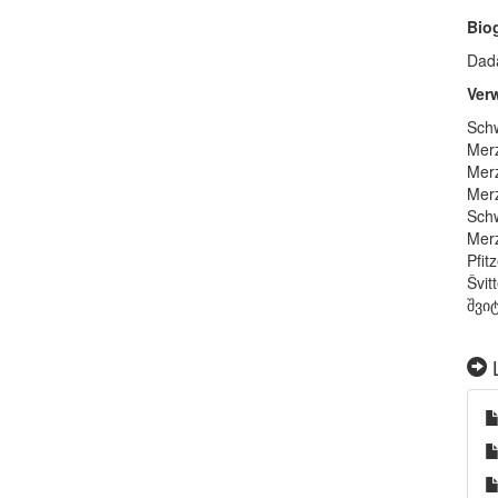
Bio
Dada
Ver
Schw
Merz
Merz
Merz
Schw
Mer
Pfit
Švit
შვი
L