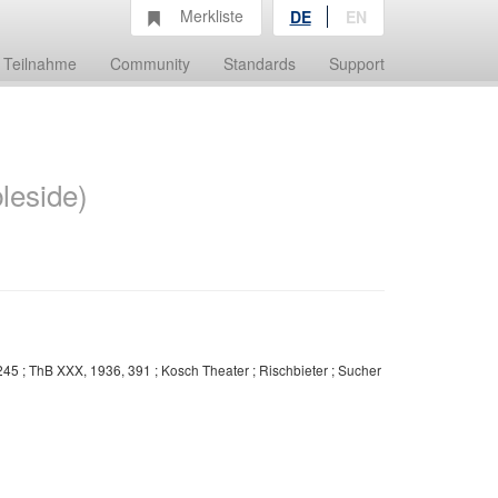
Merkliste
DE
EN
Teilnahme
Community
Standards
Support
leside)
, 245 ; ThB XXX, 1936, 391 ; Kosch Theater ; Rischbieter ; Sucher