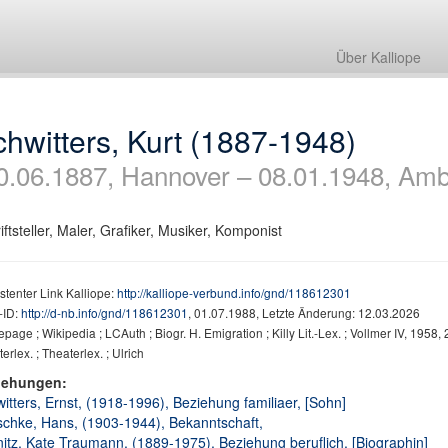
Über Kalliope
hwitters, Kurt (1887-1948)
0.06.1887, Hannover – 08.01.1948, Amb
iftsteller, Maler, Grafiker, Musiker, Komponist
stenter Link Kalliope:
http://kalliope-verbund.info/gnd/118612301
ID:
http://d-nb.info/gnd/118612301
, 01.07.1988, Letzte Änderung: 12.03.2026
age ; Wikipedia ; LCAuth ; Biogr. H. Emigration ; Killy Lit.-Lex. ; Vollmer IV, 1958
erlex. ; Theaterlex. ; Ulrich
iehungen:
itters, Ernst, (1918-1996), Beziehung familiaer, [Sohn]
schke, Hans, (1903-1944), Bekanntschaft,
nitz, Kate Traumann, (1889-1975), Beziehung beruflich, [Biographin]