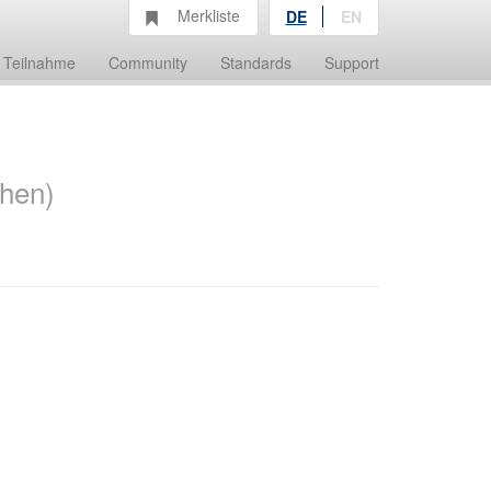
Merkliste
DE
EN
Teilnahme
Community
Standards
Support
chen)