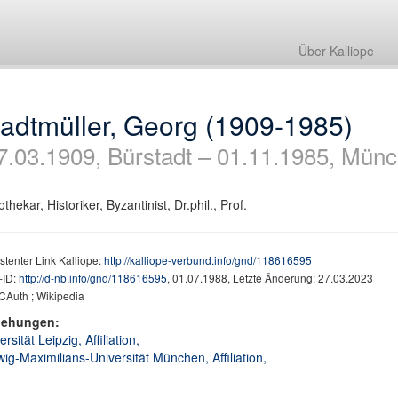
Über Kalliope
adtmüller, Georg (1909-1985)
7.03.1909, Bürstadt – 01.11.1985, Mün
othekar, Historiker, Byzantinist, Dr.phil., Prof.
stenter Link Kalliope:
http://kalliope-verbund.info/gnd/118616595
ID:
http://d-nb.info/gnd/118616595
, 01.07.1988, Letzte Änderung: 27.03.2023
CAuth ; Wikipedia
iehungen:
ersität Leipzig, Affiliation,
ig-Maximilians-Universität München, Affiliation,