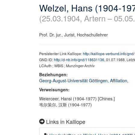
Welzel, Hans (1904-19
(25.03.1904, Artern – 05.0
Prof. Dr. jur., Jurist, Hochschullehrer
Persistenter Link Kalliope:
http://kalliope-verbund.info/gn
GND-ID:
http://d-nb.info/gnd/118631136
, 01.07.1988, Letz
LCAuth ; WBIS ; Munzinger-Archiv
Beziehungen:
Georg-August-Universität Göttingen, Affiliation,
Verweisungen:
Weierceer, Hansi (1904-1977) [Chines.]
韦尔策尔, 汉斯 (1904-1977)
Links in Kalliope