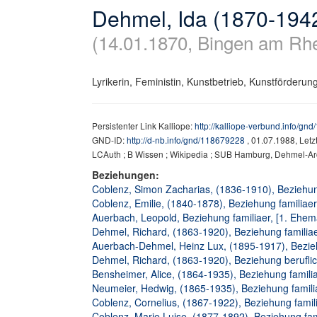
Dehmel, Ida (1870-194
(14.01.1870, Bingen am Rh
Lyrikerin, Feministin, Kunstbetrieb, Kunstförderun
Persistenter Link Kalliope:
http://kalliope-verbund.info/gn
GND-ID:
http://d-nb.info/gnd/118679228
, 01.07.1988, Let
LCAuth ; B Wissen ; Wikipedia ; SUB Hamburg, Dehmel-Ar
Beziehungen:
Coblenz, Simon Zacharias, (1836-1910), Beziehung
Coblenz, Emilie, (1840-1878), Beziehung familiaer,
Auerbach, Leopold, Beziehung familiaer, [1. Ehe
Dehmel, Richard, (1863-1920), Beziehung familia
Auerbach-Dehmel, Heinz Lux, (1895-1917), Bezieh
Dehmel, Richard, (1863-1920), Beziehung berufli
Bensheimer, Alice, (1864-1935), Beziehung familia
Neumeier, Hedwig, (1865-1935), Beziehung familia
Coblenz, Cornelius, (1867-1922), Beziehung famili
Coblenz, Marie Luise, (1877-1892), Beziehung fam