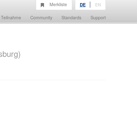
Merkliste
DE
EN
Teilnahme
Community
Standards
Support
sburg)