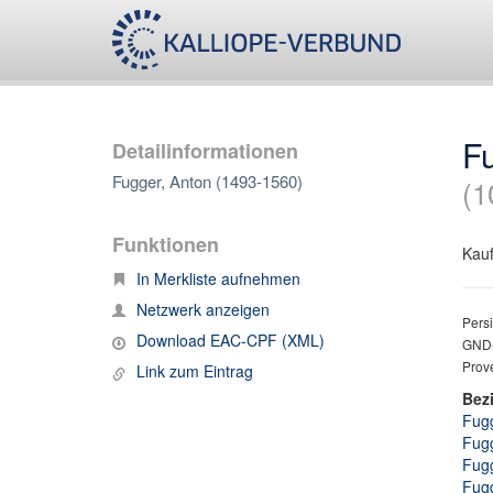
F
Detailinformationen
Fugger, Anton (1493-1560)
(1
Funktionen
Kauf
In Merkliste aufnehmen
Netzwerk anzeigen
Persi
Download EAC-CPF (XML)
GND-
Prov
Link zum Eintrag
Bez
Fugg
Fugg
Fugg
Fugg