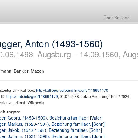
Über Kalliope
ugger, Anton (1493-1560)
0.06.1493, Augsburg – 14.09.1560, Aug
mann, Bankier, Mäzen
stenter Link Kalliope:
http://kalliope-verbund.info/gnd/118694170
ID:
http://d-nb.info/gnd/118694170
, 01.07.1988, Letzte Änderung: 16.02.2026
enienzmerkmal ; Wikipedia
iehungen:
er, Georg, (1453-1506), Beziehung familiaer, [Vater]
er, Markus, (1529-1597), Beziehung familiaer, [Sohn]
er, Jakob, (1542-1598), Beziehung familiaer, [Sohn]
er, Johann, (1531-1598), Beziehung familiaer, [Sohn]