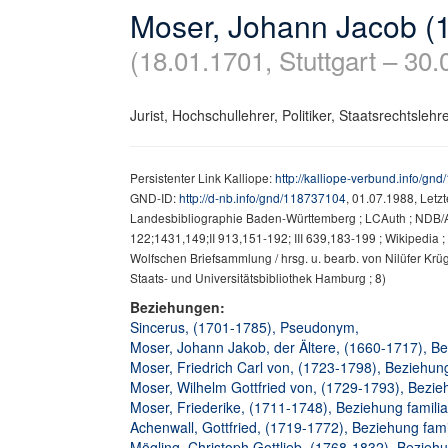
Moser, Johann Jacob (
(18.01.1701, Stuttgart – 30.
Jurist, Hochschullehrer, Politiker, Staatsrechtslehre
Persistenter Link Kalliope:
http://kalliope-verbund.info/gn
GND-ID:
http://d-nb.info/gnd/118737104
, 01.07.1988, Letz
Landesbibliographie Baden-Württemberg ; LCAuth ; NDB/
122;1431,149;II 913,151-192; III 639,183-199 ; Wikipedia ;
Wolfschen Briefsammlung / hrsg. u. bearb. von Nilüfer Kru
Staats- und Universitätsbibliothek Hamburg ; 8)
Beziehungen:
Sincerus, (1701-1785), Pseudonym,
Moser, Johann Jakob, der Ältere, (1660-1717), Bez
Moser, Friedrich Carl von, (1723-1798), Beziehung
Moser, Wilhelm Gottfried von, (1729-1793), Bezieh
Moser, Friederike, (1711-1748), Beziehung familiae
Achenwall, Gottfried, (1719-1772), Beziehung fami
Mögling, Christoph Gottlieb, (1768-1832), Beziehun