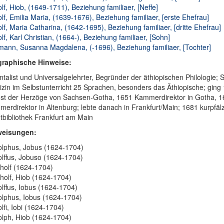
lf, Hiob, (1649-1711), Beziehung familiaer, [Neffe]
lf, Emilia Maria, (1639-1676), Beziehung familiaer, [erste Ehefrau]
lf, Maria Catharina, (1642-1695), Beziehung familiaer, [dritte Ehefrau]
lf, Karl Christian, (1664-), Beziehung familiaer, [Sohn]
ann, Susanna Magdalena, (-1696), Beziehung familiaer, [Tochter]
graphische Hinweise:
ntalist und Universalgelehrter, Begründer der äthiopischen Philologie; S
zin im Selbstunterricht 25 Sprachen, besonders das Äthiopische; gi
st der Herzöge von Sachsen-Gotha, 1651 Kammerdirektor in Gotha, 16
erdirektor in Altenburg; lebte danach in Frankfurt/Main; 1681 kurpfälz
tbibliothek Frankfurt am Main
weisungen:
lphus, Jobus (1624-1704)
lffus, Jobuso (1624-1704)
holf (1624-1704)
holf, Hiob (1624-1704)
lffus, Iobus (1624-1704)
lphus, Iobus (1624-1704)
lfi, Iobi (1624-1704)
lph, Hiob (1624-1704)