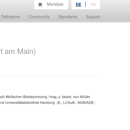
Merkliste
DE
EN
Teilnahme
Community
Standards
Support
rt am Main)
ch-Wolfschen Briefsammlung / hrsg. u. bearb. von Nilüfer
und Universitätsbibliothek Hamburg ; 8) ; LCAuth ; NDB/ADB ;