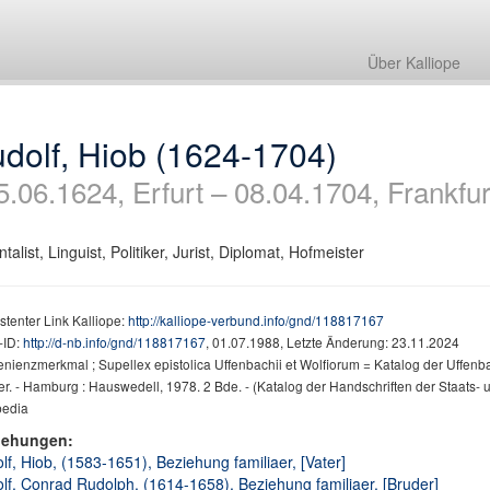
Über Kalliope
dolf, Hiob (1624-1704)
5.06.1624, Erfurt – 08.04.1704, Frankfu
ntalist, Linguist, Politiker, Jurist, Diplomat, Hofmeister
stenter Link Kalliope:
http://kalliope-verbund.info/gnd/118817167
ID:
http://d-nb.info/gnd/118817167
, 01.07.1988, Letzte Änderung: 23.11.2024
nienzmerkmal ; Supellex epistolica Uffenbachii et Wolfiorum = Katalog der Uffenba
er. - Hamburg : Hauswedell, 1978. 2 Bde. - (Katalog der Handschriften der Staats- 
pedia
iehungen:
lf, Hiob, (1583-1651), Beziehung familiaer, [Vater]
lf, Conrad Rudolph, (1614-1658), Beziehung familiaer, [Bruder]