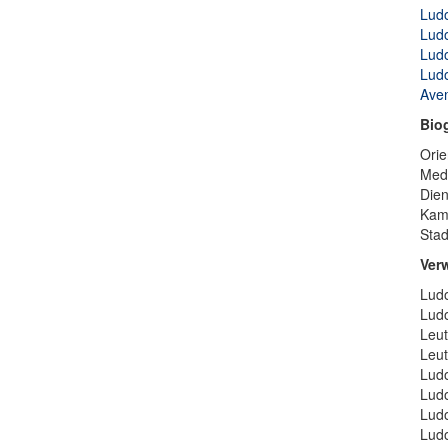
Ludo
Ludo
Ludo
Ludo
Avem
Bio
Orie
Medi
Dien
Kamm
Stad
Ver
Ludo
Ludo
Leut
Leut
Ludo
Ludo
Ludo
Ludo