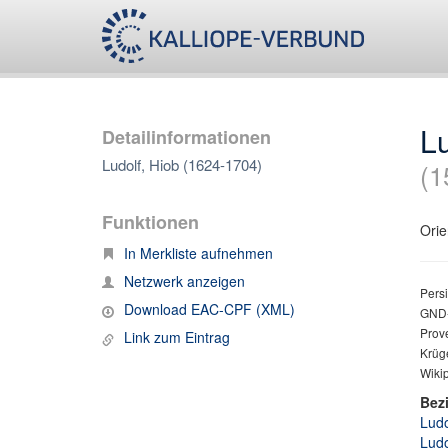
Lu
Detailinformationen
Ludolf, Hiob (1624-1704)
(1
Funktionen
Orie
In Merkliste aufnehmen
Netzwerk anzeigen
Persi
Download EAC-CPF (XML)
GND-
Prove
Link zum Eintrag
Krüg
Wiki
Bez
Ludo
Ludo